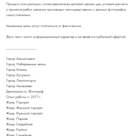
Процесс консультации, согласования всех деталей заказа, цен, условий расчета
и принятия работ заказчик производит непосредственно с данным фотографом
самостоятельно.
Указанные цены могут отличаться от фактических.
Весь текст носит информационный характер и не является публичной офертой.
_________________________
Город: Альметьевск
Город: Набережные челны
Город: Казань
Город: Бугульма
Город: Лениногорск
Город: Азнакаево
Деятельность: Фотограф
Опыт работы с: 2017 г.
Жанр: Портрет
Жанр: Женский портрет
Жанр: Мужской портрет
Жанр: Парная
Жанр: Свадебная
Жанр: Fashion
Жанр: Семейная