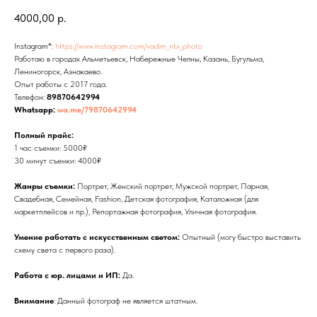
4000,00
р.
Instagram*:
https://www.instagram.com/vadim_ntx_photo
Работаю в городах Альметьевск, Набережные Челны, Казань, Бугульма,
Лениногорск, Азнакаево.
Опыт работы с 2017 года.
Телефон:
89870642994
Whatsapp:
wa.me/79870642994
Полный прайс:
1 час съемки: 5000₽
30 минут съемки: 4000₽
Жанры съемки:
Портрет, Женский портрет, Мужской портрет, Парная,
Свадебная, Семейная, Fashion, Детская фотография, Каталожная (для
маркетплейсов и пр.), Репортажная фотография, Уличная фотография.
Умение работать с искусственным светом:
Опытный (могу быстро выставить
схему света с первого раза).
Работа с юр. лицами и ИП:
Да.
Внимание
: Данный фотограф не является штатным.