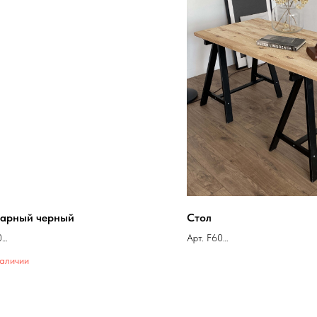
барный черный
Стол
0
Арт. F60
ve, Moss
На складе
наличии