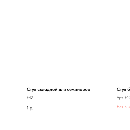
Стул складной для семинаров
Стул 
F42
Арт. F1
В наличии: 12 шт.
Зал: Wa
Нет в 
1
р.
Для семинаров
Ремонт