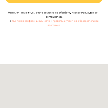
Нажимая на кнопку, вы даете согласие на обработку персональных данных и
соглашаетесь
c
политикой конфиденциальности
и
правилами участия в образовательной
программе