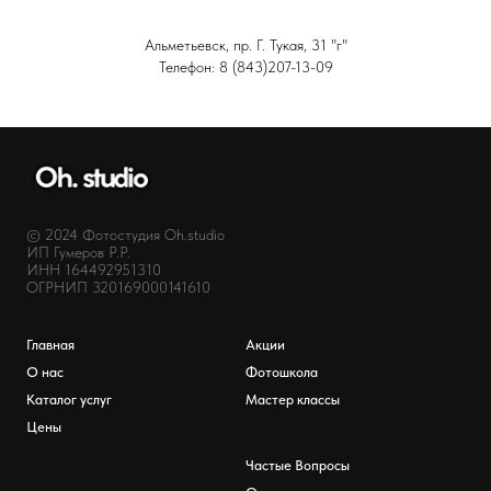
Альметьевск, пр. Г. Тукая, 31 "г"
Телефон: 8 (843)207-13-09
© 2024 Фотостудия Oh.studio
ИП Гумеров Р.Р.
ИНН 164492951310
ОГРНИП 320169000141610
Главная
Акции
О нас
Фотошкола
Каталог услуг
Мастер классы
Цены
Частые Вопросы