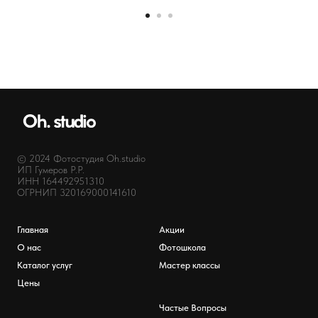
© 2024 Фотостудия Oh.studio
ИП Гумеров Р.Р.
ИНН 164492951310
ОГРНИП 320169000141610
Главная
Акции
О нас
Фотошкола
Каталог услуг
Мастер классы
Цены
Частые Вопросы