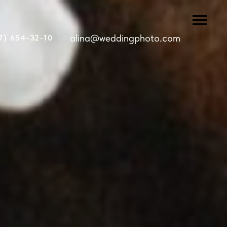
alina@weddingphoto.com
7) 654-32-10